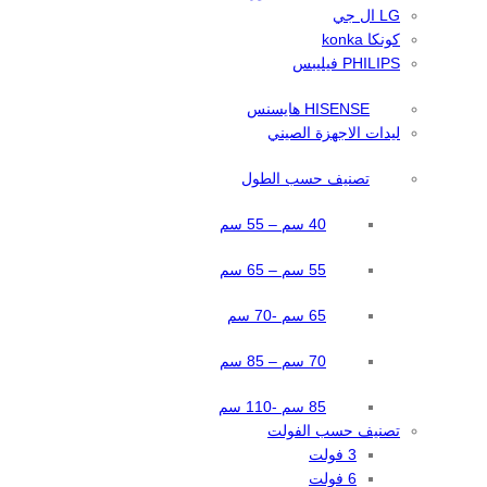
LG ال جي
كونكا konka
PHILIPS فيليبس
HISENSE هايسنس
ليدات الاجهزة الصيني
تصنيف حسب الطول
40 سم – 55 سم
55 سم – 65 سم
65 سم -70 سم
70 سم – 85 سم
85 سم -110 سم
تصنيف حسب الفولت
3 فولت
6 فولت