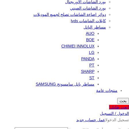
بورد الشاشات الاوريجنال
بورد الشاشات الصيني
دوائر اضاءة الشاشات تصلح لجميع الموديلات
كابلات الشاشات lvds
مساطر البانل
AUO
BOE
CHIMEI INNOLUX
LG
PANDA
PT
SHARP
ST
مساطر بانل سامسونج SAMSUNG
منتجات عامة
بحث
ابعت طلبك!
الدخول / التسجيل
تسجيل الدخول
اعمل حساب جديد