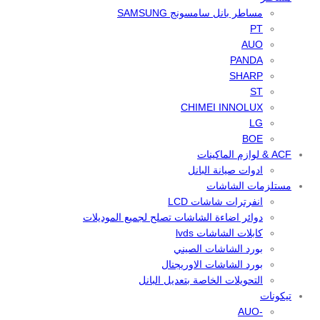
مساطر بانل سامسونج SAMSUNG
PT
AUO
PANDA
SHARP
ST
CHIMEI INNOLUX
LG
BOE
ACF & لوازم الماكينات
ادوات صيانة البانل
مستلزمات الشاشات
انفرترات شاشات LCD
دوائر اضاءة الشاشات تصلح لجميع الموديلات
كابلات الشاشات lvds
بورد الشاشات الصيني
بورد الشاشات الاوريجنال
التحويلات الخاصة بتعديل البانل
تيكونات
-AUO