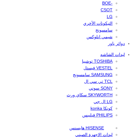
-BOE
CSOT
LG
التيكونات الأخري
سامسونج
شيمي انلوكس
دوائر باور
ليدات الشاشه
TOSHIBA توشيبا
VESTEL فيستل
SAMSUNG سامسونج
TCL تي سي ال
SONY سوني
SKYWORTH سكاي ورث
LG ال جي
كونكا konka
PHILIPS فيليبس
HISENSE هايسنس
ليدات الاجهزة الصيني