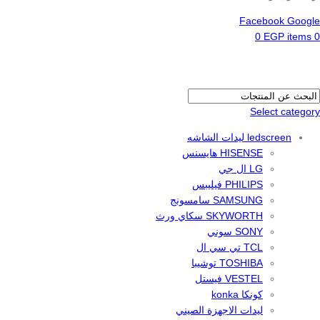
Facebook
Google
0
EGP
items
0
Select category
ledscreen ليدات الشاشه
HISENSE هايسنس
LG ال جي
PHILIPS فيليبس
SAMSUNG سامسونج
SKYWORTH سكاي ورث
SONY سوني
TCL تي سي ال
TOSHIBA توشيبا
VESTEL فيستل
كونكا konka
ليدات الاجهزة الصيني