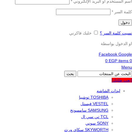
اسم المستخدم أو البريد الإلكتروني
*
كلمة السر
*
دخول
نسيت كلمة السر ؟
خليك فاكرني
او الدخول بواسطة
Facebook
Google
0
EGP
items
0
Menu
بحث
ابعت طلبك!
ليدات الشاشه
TOSHIBA توشيبا
VESTEL فيستل
SAMSUNG سامسونج
TCL تي سي ال
SONY سوني
SKYWORTH سكاي ورث