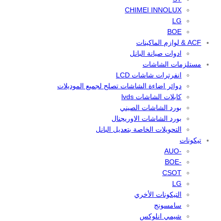
CHIMEI INNOLUX
LG
BOE
ACF & لوازم الماكينات
ادوات صيانة البانل
مستلزمات الشاشات
انفرترات شاشات LCD
دوائر اضاءة الشاشات تصلح لجميع الموديلات
كابلات الشاشات lvds
بورد الشاشات الصيني
بورد الشاشات الاوريجنال
التحويلات الخاصة بتعديل البانل
تيكونات
-AUO
-BOE
CSOT
LG
التيكونات الأخري
سامسونج
شيمي انلوكس