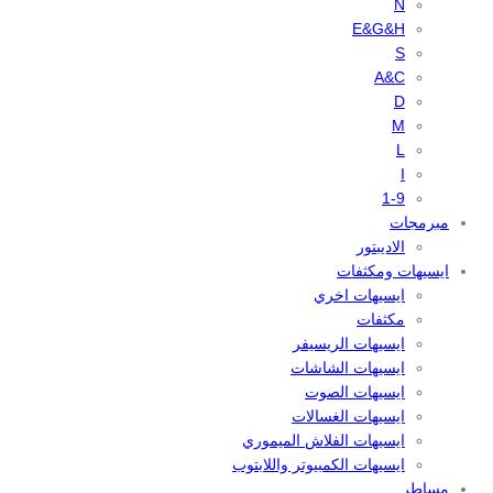
N
E&G&H
S
A&C
D
M
L
I
1-9
مبرمجات
الاديبتور
ايسيهات ومكثفات
ايسيهات اخري
مكثفات
ايسيهات الريسيفر
ايسيهات الشاشات
ايسيهات الصوت
ايسيهات الغسالات
ايسيهات الفلاش الميموري
ايسيهات الكمبيوتر واللابتوب
مساطر