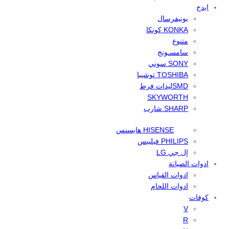
ايدج
يونيفرسال
KONKA كونكا
متنوع
سامسـونج
SONY سوني
TOSHIBA توشيبا
SMDليدات فرط
SKYWORTH
SHARP شارب
HISENSE هايسنس
PHILIPS فيليبس
إل جي LG
ادوات الصيانة
ادوات القياس
ادوات اللحام
كوفات
V
R