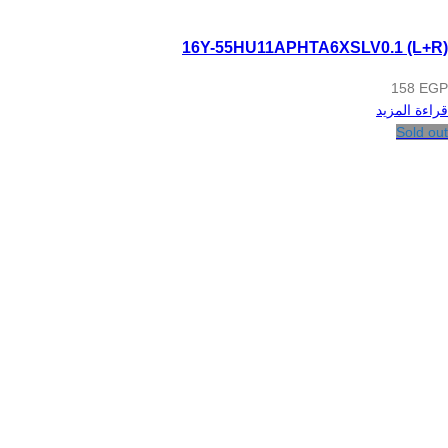
16Y-55HU11APHTA6XSLV0.1 (L+R)
158
EGP
قراءة المزيد
Sold out