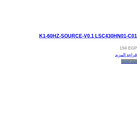
K1-60HZ-SOURCE-V0.1 LSC430HN01-C01
194
EGP
قراءة المزيد
Sold out