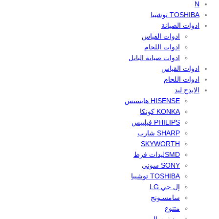
N
TOSHIBA توشيبا
ادوات الصيانة
ادوات القياس
ادوات اللحام
ادوات صيانة البانل
ادوات القياس
ادوات اللحام
الايدح ليد
HISENSE هايسنس
KONKA كونكا
PHILIPS فيليبس
SHARP شارب
SKYWORTH
SMDليدات فرط
SONY سوني
TOSHIBA توشيبا
إل جي LG
سامسـونج
متنوع