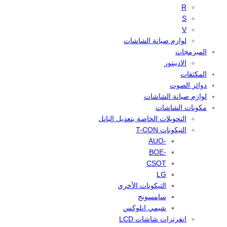
R
S
V
لوازم صيانة الشاشات
المبرمجات
الاديبتور
المكثفات
دوائر الصوت
لوازم صيانة الشاشات
مكونات الشاشات
التحويلات الخاصة بتعديل البانل
التيكونات T-CON
-AUO
-BOE
CSOT
LG
التيكونات الأخري
سامسونج
شيمي انلوكس
انفرترات شاشات LCD