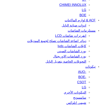
CHIMEI INNOLUX
LG
BOE
ACF & لوازم الماكينات
ادوات صيانة البانل
مستلزمات الشاشات
انفرترات شاشات LCD
دوائر اضاءة الشاشات تصلح لجميع الموديلات
كابلات الشاشات lvds
بورد الشاشات الصيني
بورد الشاشات الاوريجنال
التحويلات الخاصة بتعديل البانل
تيكونات
-AUO
-BOE
CSOT
LG
التيكونات الأخري
سامسونج
شيمي انلوكس