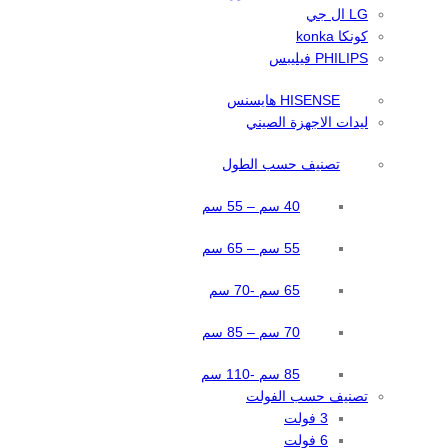
LG ال جي
كونكا konka
PHILIPS فيليبس
HISENSE هايسنس
ليدات الاجهزة الصيني
تصنيف حسب الطول
40 سم – 55 سم
55 سم – 65 سم
65 سم -70 سم
70 سم – 85 سم
85 سم -110 سم
تصنيف حسب الفولت
3 فولت
6 فولت