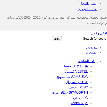
ابعت طلبك!
احدث العروض
جميع الحقوق محفوظة لشركة عبقرينو دوت كوم 2010-2024 للإلكترونيات
وأدوات الصيانة
اقفل وكمل
بحث
العروض
المنتجات
ليدات الشاشه
TOSHIBA توشيبا
VESTEL فيستل
SAMSUNG سامسونج
TCL تي سي ال
SONY سوني
SKYWORTH سكاي ورث
LG ال جي
كونكا konka