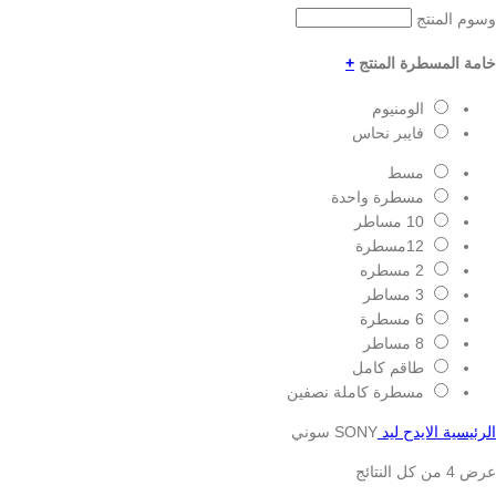
وسوم المنتج
خامة المسطرة المنتج
+
الومنيوم
فايبر نحاس
مسط
مسطرة واحدة
10 مساطر
12مسطرة
2 مسطره
3 مساطر
6 مسطرة
8 مساطر
طاقم كامل
مسطرة كاملة نصفين
الرئيسية
الايدح ليد
SONY سوني
عرض ⁦4⁩ من كل النتائج