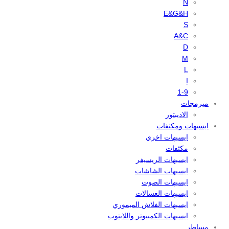
N
E&G&H
S
A&C
D
M
L
I
1-9
مبرمجات
الاديبتور
ايسيهات ومكثفات
ايسيهات اخري
مكثفات
ايسيهات الريسيفر
ايسيهات الشاشات
ايسيهات الصوت
ايسيهات الغسالات
ايسيهات الفلاش الميموري
ايسيهات الكمبيوتر واللابتوب
مساطر