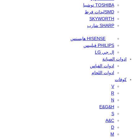
TOSHIBA توشيبا
SMDليدات فرط
SKYWORTH
SHARP شارب
HISENSE هايسنس
PHILIPS فيليبس
إل جي LG
ادوات الصيانة
ادوات القياس
ادوات اللحام
كوفات
V
R
N
E&G&H
S
A&C
D
M