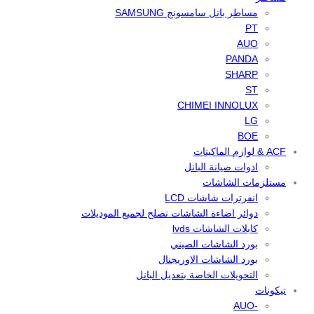
مساطر بانل سامسونج SAMSUNG
PT
AUO
PANDA
SHARP
ST
CHIMEI INNOLUX
LG
BOE
ACF & لوازم الماكينات
ادوات صيانة البانل
مستلزمات الشاشات
انفرترات شاشات LCD
دوائر اضاءة الشاشات تصلح لجميع الموديلات
كابلات الشاشات lvds
بورد الشاشات الصيني
بورد الشاشات الاوريجنال
التحويلات الخاصة بتعديل البانل
تيكونات
-AUO