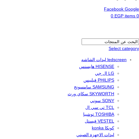
Facebook
Google
0
EGP
items
0
Select category
ledscreen ليدات الشاشه
HISENSE هايسنس
LG ال جي
PHILIPS فيليبس
SAMSUNG سامسونج
SKYWORTH سكاي ورث
SONY سوني
TCL تي سي ال
TOSHIBA توشيبا
VESTEL فيستل
كونكا konka
ليدات الاجهزة الصيني