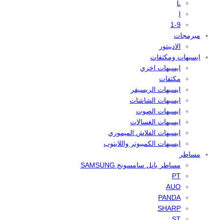
L
I
1-9
مبرمجات
الاديبتور
ايسيهات ومكثفات
ايسيهات اخري
مكثفات
ايسيهات الريسيفر
ايسيهات الشاشات
ايسيهات الصوت
ايسيهات الغسالات
ايسيهات الفلاش الميموري
ايسيهات الكمبيوتر واللابتوب
مساطر
مساطر بانل سامسونج SAMSUNG
PT
AUO
PANDA
SHARP
ST