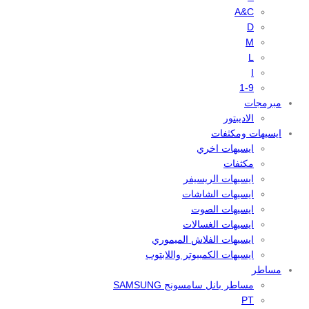
A&C
D
M
L
I
1-9
مبرمجات
الاديبتور
ايسيهات ومكثفات
ايسيهات اخري
مكثفات
ايسيهات الريسيفر
ايسيهات الشاشات
ايسيهات الصوت
ايسيهات الغسالات
ايسيهات الفلاش الميموري
ايسيهات الكمبيوتر واللابتوب
مساطر
مساطر بانل سامسونج SAMSUNG
PT