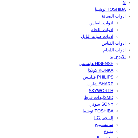
N
TOSHIBA توشيبا
ادوات الصيانة
ادوات القياس
ادوات اللحام
ادوات صيانة البانل
ادوات القياس
ادوات اللحام
الايدح ليد
HISENSE هايسنس
KONKA كونكا
PHILIPS فيليبس
SHARP شارب
SKYWORTH
SMDليدات فرط
SONY سوني
TOSHIBA توشيبا
إل جي LG
سامسـونج
متنوع