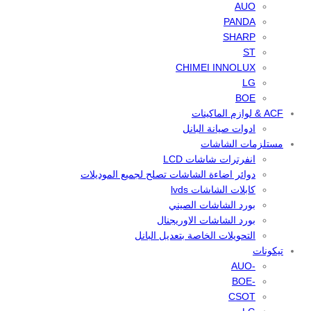
AUO
PANDA
SHARP
ST
CHIMEI INNOLUX
LG
BOE
ACF & لوازم الماكينات
ادوات صيانة البانل
مستلزمات الشاشات
انفرترات شاشات LCD
دوائر اضاءة الشاشات تصلح لجميع الموديلات
كابلات الشاشات lvds
بورد الشاشات الصيني
بورد الشاشات الاوريجنال
التحويلات الخاصة بتعديل البانل
تيكونات
-AUO
-BOE
CSOT