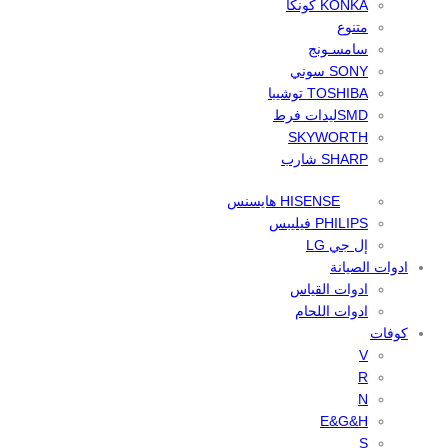
KONKA كونكا
متنوع
سامسـونج
SONY سوني
TOSHIBA توشيبا
SMDليدات فرط
SKYWORTH
SHARP شارب
HISENSE هايسنس
PHILIPS فيليبس
إل جي LG
ادوات الصيانة
ادوات القياس
ادوات اللحام
كوفات
V
R
N
E&G&H
S