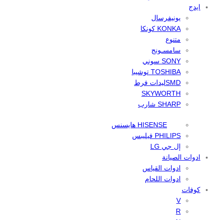
ايدج
يونيفرسال
KONKA كونكا
متنوع
سامسـونج
SONY سوني
TOSHIBA توشيبا
SMDليدات فرط
SKYWORTH
SHARP شارب
HISENSE هايسنس
PHILIPS فيليبس
إل جي LG
ادوات الصيانة
ادوات القياس
ادوات اللحام
كوفات
V
R