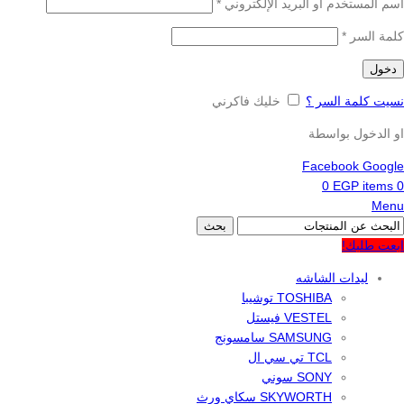
اسم المستخدم أو البريد الإلكتروني
*
كلمة السر
*
دخول
نسيت كلمة السر ؟
خليك فاكرني
او الدخول بواسطة
Facebook
Google
0
EGP
items
0
Menu
بحث
ابعت طلبك!
ليدات الشاشه
TOSHIBA توشيبا
VESTEL فيستل
SAMSUNG سامسونج
TCL تي سي ال
SONY سوني
SKYWORTH سكاي ورث