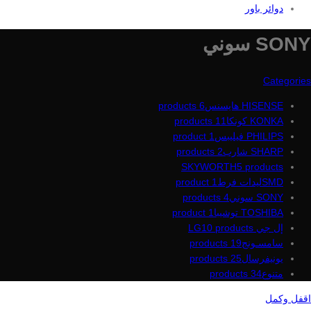
دوائر باور
SONY سوني
Categories
HISENSE هايسنس
6 products
KONKA كونكا
11 products
PHILIPS فيليبس
1 product
SHARP شارب
2 products
SKYWORTH
5 products
SMDليدات فرط
1 product
SONY سوني
4 products
TOSHIBA توشيبا
1 product
إل جي LG
10 products
سامسـونج
19 products
يونيفرسال
25 products
متنوع
34 products
اقفل وكمل