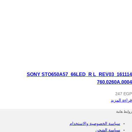
SONY STO650A57_66LED_R L_REV03_161114
760.0260A.0004
247
EGP
قراءة المزيد
روابط هامة
سياسة الخصوصية والاستخدام
سياسة الشحن