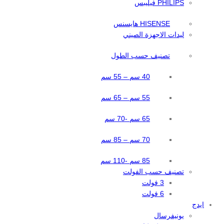
PHILIPS فيليبس
HISENSE هايسنس
ليدات الاجهزة الصيني
تصنيف حسب الطول
40 سم – 55 سم
55 سم – 65 سم
65 سم -70 سم
70 سم – 85 سم
85 سم -110 سم
تصنيف حسب الفولت
3 فولت
6 فولت
ايدج
يونيفرسال