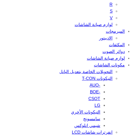
R
S
V
لوازم صيانة الشاشات
المبرمجات
الاديبتور
المكثفات
دوائر الصوت
لوازم صيانة الشاشات
مكونات الشاشات
التحويلات الخاصة بتعديل البانل
التيكونات T-CON
-AUO
-BOE
CSOT
LG
التيكونات الأخري
سامسونج
شيمي انلوكس
انفرترات شاشات LCD