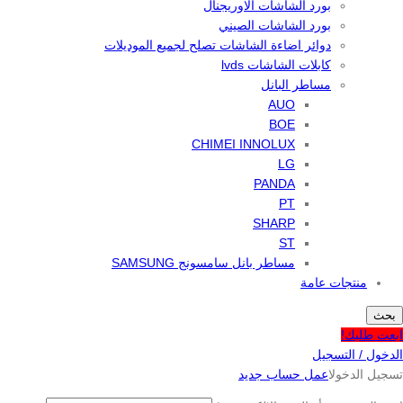
بورد الشاشات الاوريجنال
بورد الشاشات الصيني
دوائر اضاءة الشاشات تصلح لجميع الموديلات
كابلات الشاشات lvds
مساطر البانل
AUO
BOE
CHIMEI INNOLUX
LG
PANDA
PT
SHARP
ST
مساطر بانل سامسونج SAMSUNG
منتجات عامة
بحث
ابعت طلبك!
الدخول / التسجيل
تسجيل الدخول
اعمل حساب جديد