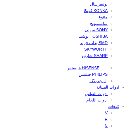
يونيفرسال
KONKA كونكا
متنوع
سامسـونج
SONY سوني
TOSHIBA توشيبا
SMDليدات فرط
SKYWORTH
SHARP شارب
HISENSE هايسنس
PHILIPS فيليبس
إل جي LG
ادوات الصيانة
ادوات القياس
ادوات اللحام
كوفات
V
R
N