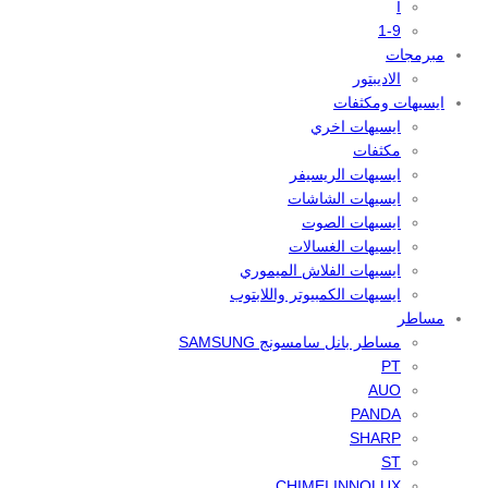
I
1-9
مبرمجات
الاديبتور
ايسيهات ومكثفات
ايسيهات اخري
مكثفات
ايسيهات الريسيفر
ايسيهات الشاشات
ايسيهات الصوت
ايسيهات الغسالات
ايسيهات الفلاش الميموري
ايسيهات الكمبيوتر واللابتوب
مساطر
مساطر بانل سامسونج SAMSUNG
PT
AUO
PANDA
SHARP
ST
CHIMEI INNOLUX