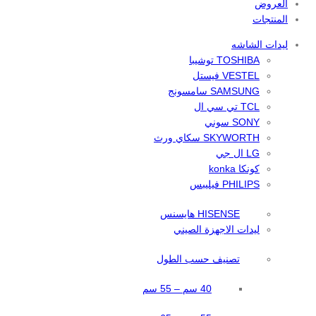
العروض
المنتجات
ليدات الشاشه
TOSHIBA توشيبا
VESTEL فيستل
SAMSUNG سامسونج
TCL تي سي ال
SONY سوني
SKYWORTH سكاي ورث
LG ال جي
كونكا konka
PHILIPS فيليبس
HISENSE هايسنس
ليدات الاجهزة الصيني
تصنيف حسب الطول
40 سم – 55 سم