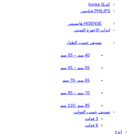
كونكا konka
PHILIPS فيليبس
HISENSE هايسنس
ليدات الاجهزة الصيني
تصنيف حسب الطول
40 سم – 55 سم
55 سم – 65 سم
65 سم -70 سم
70 سم – 85 سم
85 سم -110 سم
تصنيف حسب الفولت
3 فولت
6 فولت
ايدج