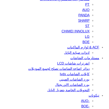
PT
AUO
PANDA
SHARP
ST
CHIMEI INNOLUX
LG
BOE
ACF & لوازم الماكينات
ادوات صيانة البانل
مستلزمات الشاشات
انفرترات شاشات LCD
دوائر اضاءة الشاشات تصلح لجميع الموديلات
كابلات الشاشات lvds
بورد الشاشات الصيني
بورد الشاشات الاوريجنال
التحويلات الخاصة بتعديل البانل
تيكونات
-AUO
-BOE