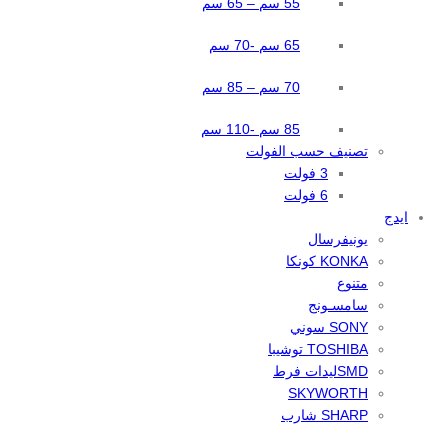
55 سم – 65 سم
65 سم -70 سم
70 سم – 85 سم
85 سم -110 سم
تصنيف حسب الفولت
3 فولت
6 فولت
ايدج
يونيفرسال
KONKA كونكا
متنوع
سامسـونج
SONY سوني
TOSHIBA توشيبا
SMDليدات فرط
SKYWORTH
SHARP شارب