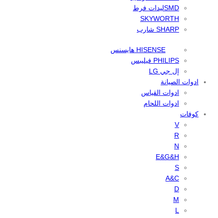
SMDليدات فرط
SKYWORTH
SHARP شارب
HISENSE هايسنس
PHILIPS فيليبس
إل جي LG
ادوات الصيانة
ادوات القياس
ادوات اللحام
كوفات
V
R
N
E&G&H
S
A&C
D
M
L