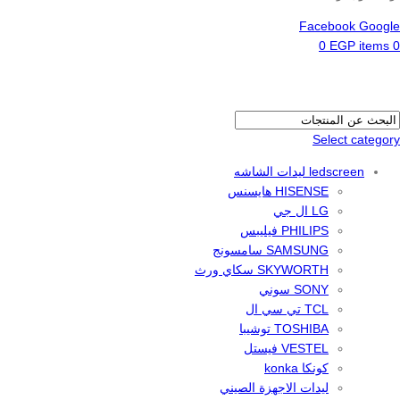
Facebook
Google
0
EGP
items
0
Select category
ledscreen ليدات الشاشه
HISENSE هايسنس
LG ال جي
PHILIPS فيليبس
SAMSUNG سامسونج
SKYWORTH سكاي ورث
SONY سوني
TCL تي سي ال
TOSHIBA توشيبا
VESTEL فيستل
كونكا konka
ليدات الاجهزة الصيني