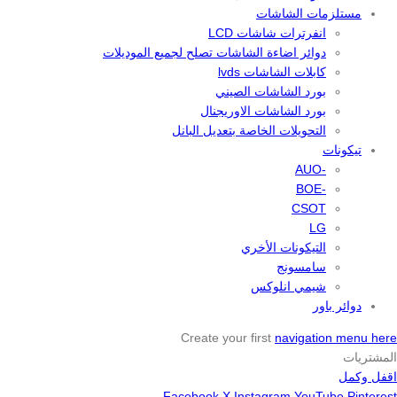
مستلزمات الشاشات
انفرترات شاشات LCD
دوائر اضاءة الشاشات تصلح لجميع الموديلات
كابلات الشاشات lvds
بورد الشاشات الصيني
بورد الشاشات الاوريجنال
التحويلات الخاصة بتعديل البانل
تيكونات
-AUO
-BOE
CSOT
LG
التيكونات الأخري
سامسونج
شيمي انلوكس
دوائر باور
Create your first
navigation menu here
المشتريات
اقفل وكمل
Facebook
X
Instagram
YouTube
Pinterest