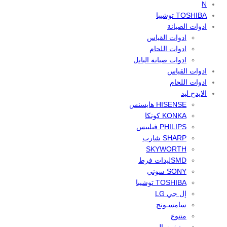
N
TOSHIBA توشيبا
ادوات الصيانة
ادوات القياس
ادوات اللحام
ادوات صيانة البانل
ادوات القياس
ادوات اللحام
الايدح ليد
HISENSE هايسنس
KONKA كونكا
PHILIPS فيليبس
SHARP شارب
SKYWORTH
SMDليدات فرط
SONY سوني
TOSHIBA توشيبا
إل جي LG
سامسـونج
متنوع