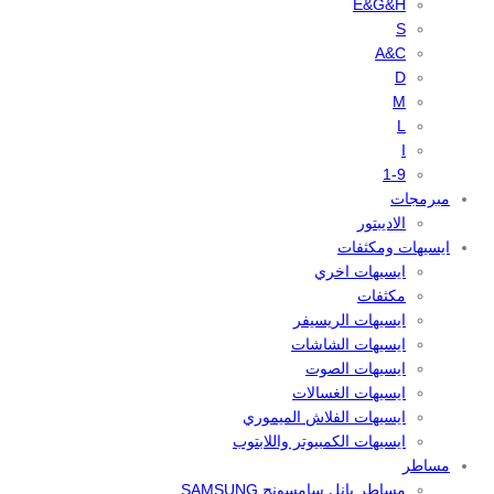
E&G&H
S
A&C
D
M
L
I
1-9
مبرمجات
الاديبتور
ايسيهات ومكثفات
ايسيهات اخري
مكثفات
ايسيهات الريسيفر
ايسيهات الشاشات
ايسيهات الصوت
ايسيهات الغسالات
ايسيهات الفلاش الميموري
ايسيهات الكمبيوتر واللابتوب
مساطر
مساطر بانل سامسونج SAMSUNG