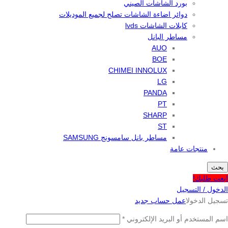
بورد الشاشات الصيني
دوائر اضاءة الشاشات تصلح لجميع الموديلات
كابلات الشاشات lvds
مساطر البانل
AUO
BOE
CHIMEI INNOLUX
LG
PANDA
PT
SHARP
ST
مساطر بانل سامسونج SAMSUNG
منتجات عامة
بحث
ابعت طلبك!
الدخول / التسجيل
تسجيل الدخول
اعمل حساب جديد
اسم المستخدم أو البريد الإلكتروني
*