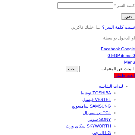
كلمة السر
*
دخول
نسيت كلمة السر ؟
خليك فاكرني
او الدخول بواسطة
Facebook
Google
0
EGP
items
0
Menu
بحث
ابعت طلبك!
ليدات الشاشه
TOSHIBA توشيبا
VESTEL فيستل
SAMSUNG سامسونج
TCL تي سي ال
SONY سوني
SKYWORTH سكاي ورث
LG ال جي