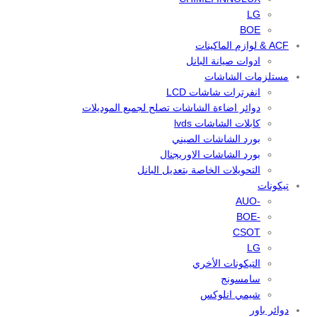
LG
BOE
ACF & لوازم الماكينات
ادوات صيانة البانل
مستلزمات الشاشات
انفرترات شاشات LCD
دوائر اضاءة الشاشات تصلح لجميع الموديلات
كابلات الشاشات lvds
بورد الشاشات الصيني
بورد الشاشات الاوريجنال
التحويلات الخاصة بتعديل البانل
تيكونات
-AUO
-BOE
CSOT
LG
التيكونات الأخري
سامسونج
شيمي انلوكس
دوائر باور