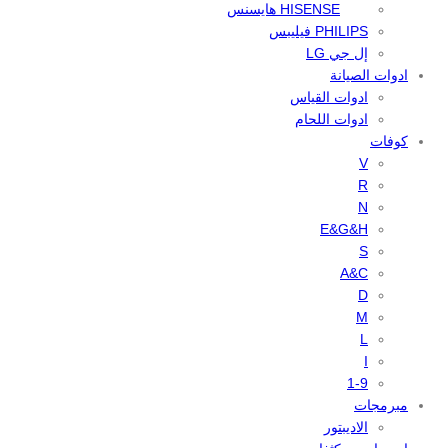
HISENSE هايسنس
PHILIPS فيليبس
إل جي LG
ادوات الصيانة
ادوات القياس
ادوات اللحام
كوفات
V
R
N
E&G&H
S
A&C
D
M
L
I
1-9
مبرمجات
الاديبتور