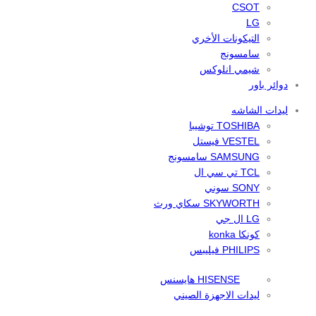
CSOT
LG
التيكونات الأخري
سامسونج
شيمي انلوكس
دوائر باور
ليدات الشاشه
TOSHIBA توشيبا
VESTEL فيستل
SAMSUNG سامسونج
TCL تي سي ال
SONY سوني
SKYWORTH سكاي ورث
LG ال جي
كونكا konka
PHILIPS فيليبس
HISENSE هايسنس
ليدات الاجهزة الصيني