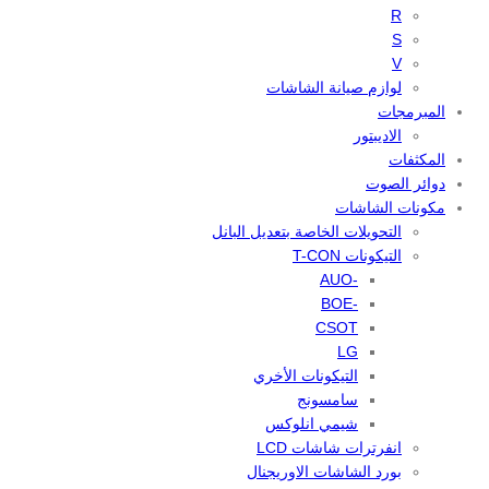
R
S
V
لوازم صيانة الشاشات
المبرمجات
الاديبتور
المكثفات
دوائر الصوت
مكونات الشاشات
التحويلات الخاصة بتعديل البانل
التيكونات T-CON
-AUO
-BOE
CSOT
LG
التيكونات الأخري
سامسونج
شيمي انلوكس
انفرترات شاشات LCD
بورد الشاشات الاوريجنال