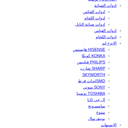
ادوات الصيانة
ادوات القياس
ادوات اللحام
ادوات صيانة البانل
ادوات القياس
ادوات اللحام
الايدح ليد
HISENSE هايسنس
KONKA كونكا
PHILIPS فيليبس
SHARP شارب
SKYWORTH
SMDليدات فرط
SONY سوني
TOSHIBA توشيبا
إل جي LG
سامسـونج
متنوع
يونيفرسال
الايسيهات