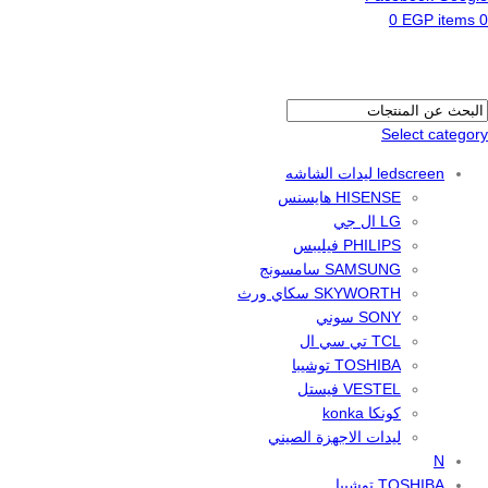
0
EGP
items
0
Select category
ledscreen ليدات الشاشه
HISENSE هايسنس
LG ال جي
PHILIPS فيليبس
SAMSUNG سامسونج
SKYWORTH سكاي ورث
SONY سوني
TCL تي سي ال
TOSHIBA توشيبا
VESTEL فيستل
كونكا konka
ليدات الاجهزة الصيني
N
TOSHIBA توشيبا