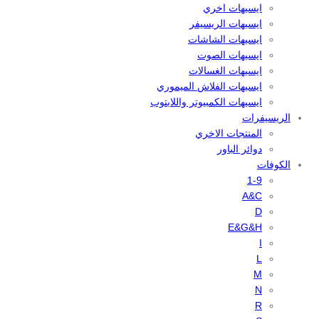
ايسيهات اخري
ايسيهات الريسيفر
ايسيهات الشاشات
ايسيهات الصوت
ايسيهات الغسالات
ايسيهات الفلاش الميموري
ايسيهات الكمبيوتر واللابتوب
الريسيفرات
المنتجات الاخري
دوائر الباور
الكوفات
1-9
A&C
D
E&G&H
I
L
M
N
R