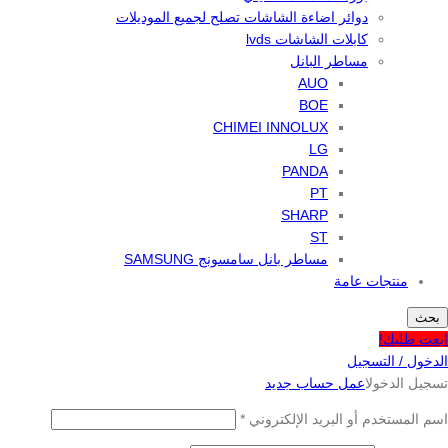
دوائر اضاءة الشاشات تصلح لجميع الموديلات
كابلات الشاشات lvds
مساطر البانل
AUO
BOE
CHIMEI INNOLUX
LG
PANDA
PT
SHARP
ST
مساطر بانل سامسونج SAMSUNG
منتجات عامة
بحث
ابعت طلبك!
الدخول / التسجيل
تسجيل الدخول
اعمل حساب جديد
اسم المستخدم أو البريد الإلكتروني
*