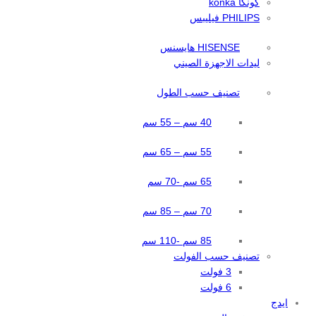
كونكا konka
PHILIPS فيليبس
HISENSE هايسنس
ليدات الاجهزة الصيني
تصنيف حسب الطول
40 سم – 55 سم
55 سم – 65 سم
65 سم -70 سم
70 سم – 85 سم
85 سم -110 سم
تصنيف حسب الفولت
3 فولت
6 فولت
ايدج