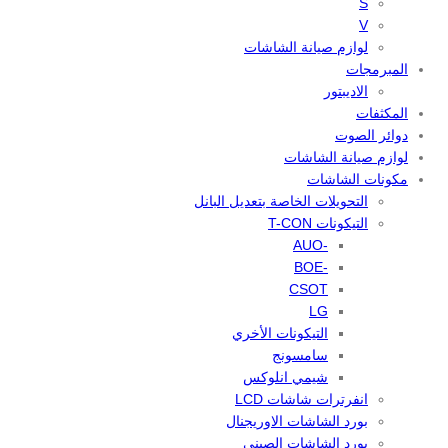
S
V
لوازم صيانة الشاشات
المبرمجات
الاديبتور
المكثفات
دوائر الصوت
لوازم صيانة الشاشات
مكونات الشاشات
التحويلات الخاصة بتعديل البانل
التيكونات T-CON
-AUO
-BOE
CSOT
LG
التيكونات الأخري
سامسونج
شيمي انلوكس
انفرترات شاشات LCD
بورد الشاشات الاوريجنال
بورد الشاشات الصيني