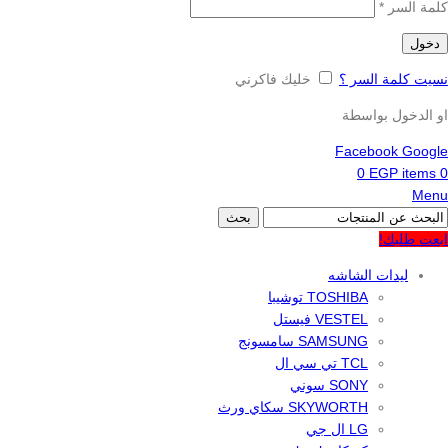
كلمة السر
*
دخول
نسيت كلمة السر ؟
خليك فاكرني
او الدخول بواسطة
Facebook
Google
0
EGP
items
0
Menu
بحث
ابعت طلبك!
ليدات الشاشه
TOSHIBA توشيبا
VESTEL فيستل
SAMSUNG سامسونج
TCL تي سي ال
SONY سوني
SKYWORTH سكاي ورث
LG ال جي