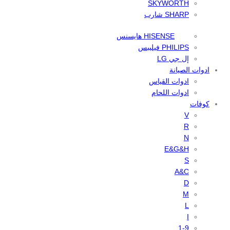
SKYWORTH
SHARP شارب
HISENSE هايسنس
PHILIPS فيليبس
إل جي LG
ادوات الصيانة
ادوات القياس
ادوات اللحام
كوفات
V
R
N
E&G&H
S
A&C
D
M
L
I
1-9