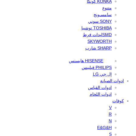
KONKA كونكا
متنوع
سامسـونج
SONY سوني
TOSHIBA توشيبا
SMDليدات فرط
SKYWORTH
SHARP شارب
HISENSE هايسنس
PHILIPS فيليبس
إل جي LG
ادوات الصيانة
ادوات القياس
ادوات اللحام
كوفات
V
R
N
E&G&H
S