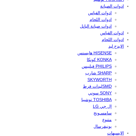
ادوات الصيانة
ادوات القياس
ادوات اللحام
ادوات صيانة البانل
ادوات القياس
ادوات اللحام
الايدح ليد
HISENSE هايسنس
KONKA كونكا
PHILIPS فيليبس
SHARP شارب
SKYWORTH
SMDليدات فرط
SONY سوني
TOSHIBA توشيبا
إل جي LG
سامسـونج
متنوع
يونيفرسال
الايسيهات