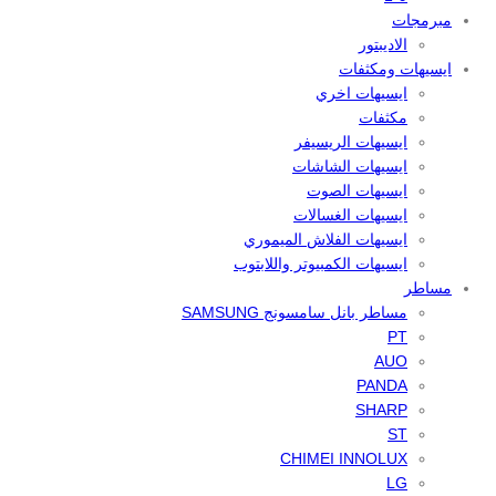
مبرمجات
الاديبتور
ايسيهات ومكثفات
ايسيهات اخري
مكثفات
ايسيهات الريسيفر
ايسيهات الشاشات
ايسيهات الصوت
ايسيهات الغسالات
ايسيهات الفلاش الميموري
ايسيهات الكمبيوتر واللابتوب
مساطر
مساطر بانل سامسونج SAMSUNG
PT
AUO
PANDA
SHARP
ST
CHIMEI INNOLUX
LG