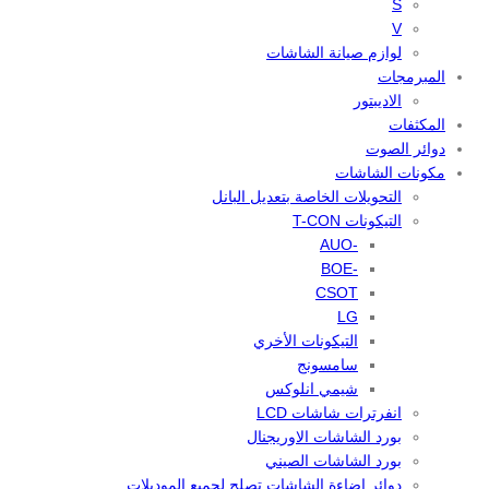
S
V
لوازم صيانة الشاشات
المبرمجات
الاديبتور
المكثفات
دوائر الصوت
مكونات الشاشات
التحويلات الخاصة بتعديل البانل
التيكونات T-CON
-AUO
-BOE
CSOT
LG
التيكونات الأخري
سامسونج
شيمي انلوكس
انفرترات شاشات LCD
بورد الشاشات الاوريجنال
بورد الشاشات الصيني
دوائر اضاءة الشاشات تصلح لجميع الموديلات