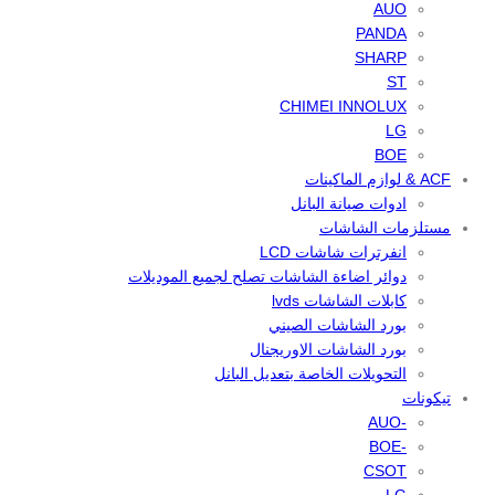
AUO
PANDA
SHARP
ST
CHIMEI INNOLUX
LG
BOE
ACF & لوازم الماكينات
ادوات صيانة البانل
مستلزمات الشاشات
انفرترات شاشات LCD
دوائر اضاءة الشاشات تصلح لجميع الموديلات
كابلات الشاشات lvds
بورد الشاشات الصيني
بورد الشاشات الاوريجنال
التحويلات الخاصة بتعديل البانل
تيكونات
-AUO
-BOE
CSOT