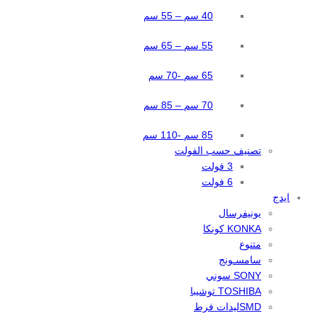
40 سم – 55 سم
55 سم – 65 سم
65 سم -70 سم
70 سم – 85 سم
85 سم -110 سم
تصنيف حسب الفولت
3 فولت
6 فولت
ايدج
يونيفرسال
KONKA كونكا
متنوع
سامسـونج
SONY سوني
TOSHIBA توشيبا
SMDليدات فرط