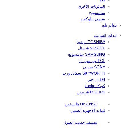
LG
التيكونات الأخري
سامسونج
شيمي انلوكس
دوائر باور
ليدات الشاشه
TOSHIBA توشيبا
VESTEL فيستل
SAMSUNG سامسونج
TCL تي سي ال
SONY سوني
SKYWORTH سكاي ورث
LG ال جي
كونكا konka
PHILIPS فيليبس
HISENSE هايسنس
ليدات الاجهزة الصيني
تصنيف حسب الطول