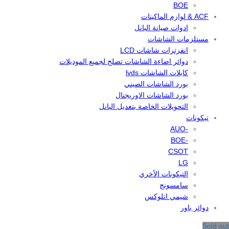
BOE
ACF & لوازم الماكينات
ادوات صيانة البانل
مستلزمات الشاشات
انفرترات شاشات LCD
دوائر اضاءة الشاشات تصلح لجميع الموديلات
كابلات الشاشات lvds
بورد الشاشات الصيني
بورد الشاشات الاوريجنال
التحويلات الخاصة بتعديل البانل
تيكونات
-AUO
-BOE
CSOT
LG
التيكونات الأخري
سامسونج
شيمي انلوكس
دوائر باور
Sold out