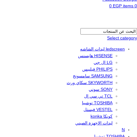
0
EGP
items
0
Select category
ledscreen ليدات الشاشه
HISENSE هايسنس
LG ال جي
PHILIPS فيليبس
SAMSUNG سامسونج
SKYWORTH سكاي ورث
SONY سوني
TCL تي سي ال
TOSHIBA توشيبا
VESTEL فيستل
كونكا konka
ليدات الاجهزة الصيني
N
TOSHIBA توشيبا