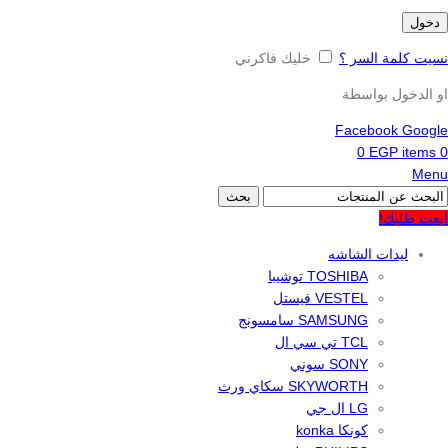
دخول
نسيت كلمة السر ؟
خليك فاكرني
او الدخول بواسطة
Facebook
Google
0
EGP
items
0
Menu
بحث
ابعت طلبك!
ليدات الشاشه
TOSHIBA توشيبا
VESTEL فيستل
SAMSUNG سامسونج
TCL تي سي ال
SONY سوني
SKYWORTH سكاي ورث
LG ال جي
كونكا konka