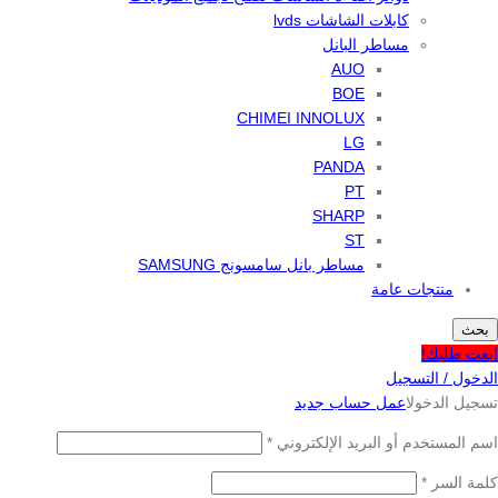
كابلات الشاشات lvds
مساطر البانل
AUO
BOE
CHIMEI INNOLUX
LG
PANDA
PT
SHARP
ST
مساطر بانل سامسونج SAMSUNG
منتجات عامة
بحث
ابعت طلبك!
الدخول / التسجيل
تسجيل الدخول
اعمل حساب جديد
اسم المستخدم أو البريد الإلكتروني
*
كلمة السر
*