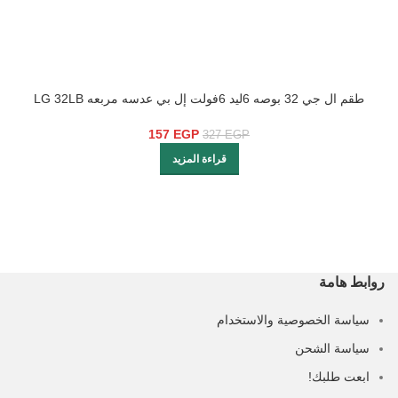
طقم ال جي 32 بوصه 6ليد 6فولت إل بي عدسه مربعه LG 32LB
SQUARE LENSE
157
EGP
327
EGP
قراءة المزيد
روابط هامة
سياسة الخصوصية والاستخدام
سياسة الشحن
ابعت طلبك!