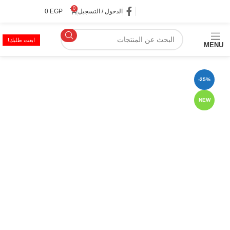
0
الدخول / التسجيل
EGP
0
ابعت طلبك!
MENU
-25%
NEW