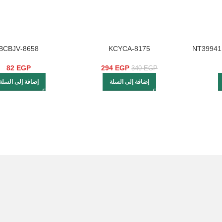
8658-BCBJV
8175-KCYCA
(D160998NL-053) NT39
C0217B/
82
EGP
294
EGP
340
EGP
إضافة إلى السلة
إضافة إلى السلة