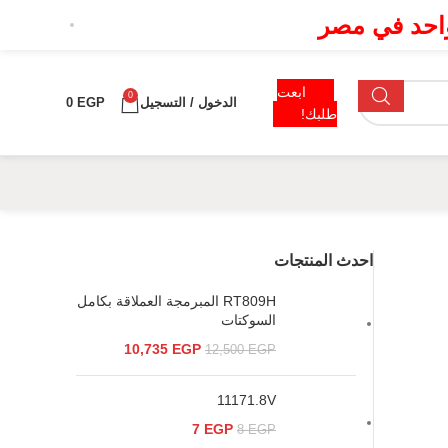
 واحد في مصر
ابعت
0
الدخول / التسجيل
EGP
0
طلبك!
احدث المنتجات
RT809H المبرمجة العملاقة بكامل
السوكتات
10,735
EGP
12,500
EGP
11171.8V
7
EGP
8
EGP