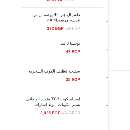
785
EGP
طقم ال جي 42 بوصه إل بي
عدسه مربعه4A*4B
392
EGP
589
EGP
توشيبا 8 ليد
47
EGP
سفنجة تنظيف الكوف السحريه
35
EGP
اوسلسكوب TC3 متعدد الوظائف,
تستر مكونات ,مولد اشارات
3,925
EGP
4,315
EGP