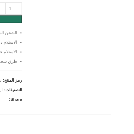
الشحن الس
الاستلام د
الاستلام 
طرق شحن ا
رمز المنتج:
6
التصنيفات:
I
,
Share: