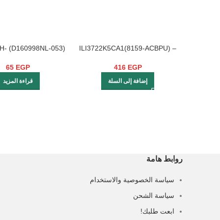
941H-
– ILI3722K5CA1(8159-ACBPU)
C02J4A/C02DBRM921
8159-CCBQ1 NT39935H-
50FB-095
C5254A NT39980H-C5265A
65
EGP
416
EGP
إضافة إلى السلة
قراءة المزيد
روابط هامة
سياسة الخصوصية والاستخدام
سياسة الشحن
ابعت طلبك!