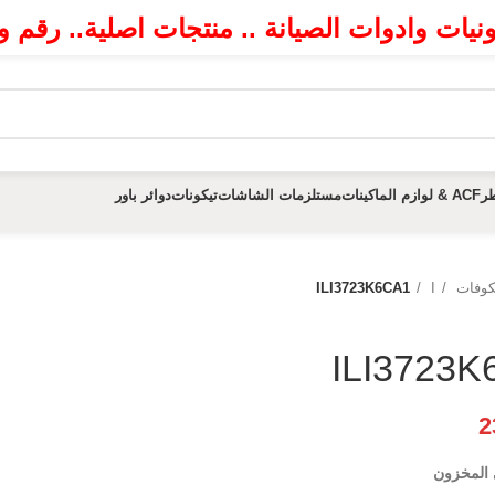
رونيات وادوات الصيانة .. منتجات اصلية.. رقم
ر
ACF & لوازم الماكينات
مستلزمات الشاشات
تيكونات
دوائر باور
كوفات
I
ILI3723K6CA1
ILI3723
2
 المخزون