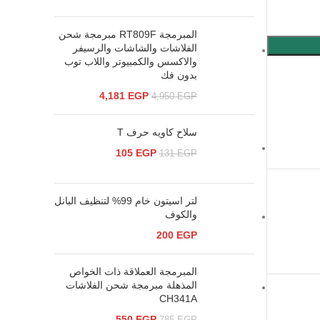
المبرمجة RT809F مبرمجة شحن
الفلاشات والشاشات والرسيفر
والاكسس والكمبيوتر واللاب توب
بدون فك
4,181
EGP
4,950
EGP
سلاح كاويه حرف T
105
EGP
131
EGP
لتر اسيتون خام 99% لتنظيف البانل
والكوف
200
EGP
المبرمجة العملاقة ذات الخواص
المذهلة مبرمجة شحن الفلاشات
CH341A
550
EGP