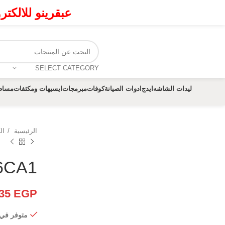
عبقرينو للالكت
SELECT CATEGORY
ليدات الشاشه
ايدج
ادوات الصيانة
كوفات
مبرمجات
ايسيهات ومكثفات
مساط
الرئيسية
ال
K6CA1
35
EGP
متوفر في