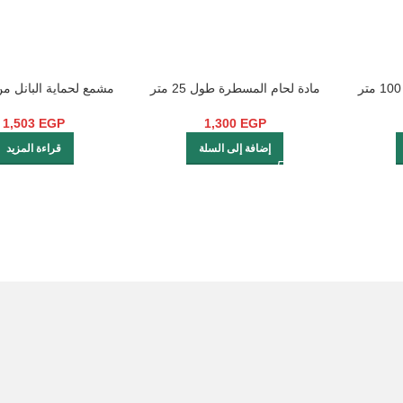
اقوي مادة لحام كوف 100 متر
مادة لحام المسطرة طول 25 متر
مشمع لحماية البانل م
موديل CR-2056-35
بوصه
1,503
EGP
1,300
EGP
إضافة إلى السلة
قراءة المزيد