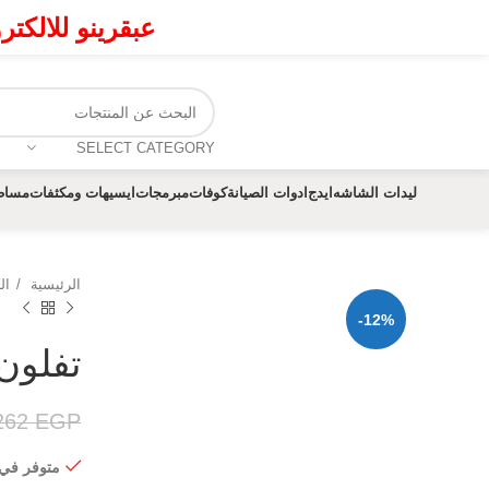
عبقرينو للالكت
SELECT CATEGORY
ليدات الشاشه
ايدج
ادوات الصيانة
كوفات
مبرمجات
ايسيهات ومكثفات
مساط
الرئيسية
ال
-12%
تفلون ح
262
EGP
متوفر في