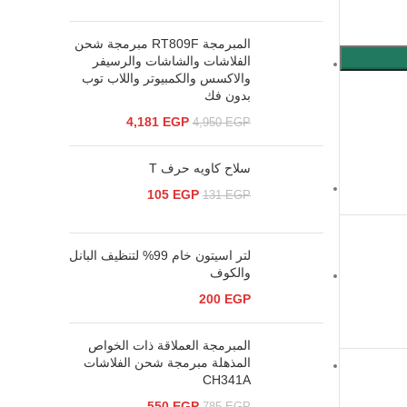
المبرمجة RT809F مبرمجة شحن
الفلاشات والشاشات والرسيفر
والاكسس والكمبيوتر واللاب توب
بدون فك
4,181
EGP
4,950
EGP
سلاح كاويه حرف T
105
EGP
131
EGP
لتر اسيتون خام 99% لتنظيف البانل
والكوف
200
EGP
المبرمجة العملاقة ذات الخواص
المذهلة مبرمجة شحن الفلاشات
CH341A
550
EGP