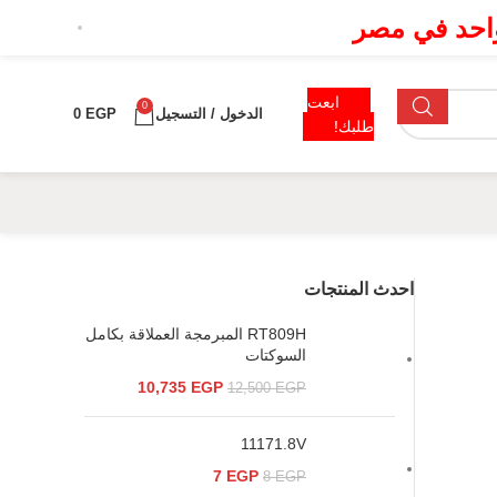
 واحد في مصر
ابعت
0
الدخول / التسجيل
EGP
0
طلبك!
احدث المنتجات
RT809H المبرمجة العملاقة بكامل
السوكتات
10,735
EGP
12,500
EGP
11171.8V
7
EGP
8
EGP