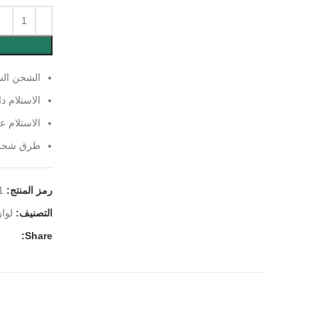
الشحن الس
الاستلام د
الاستلام 
طرق شحن ا
رمز المنتج:
1
التصنيف:
لوا
Share: