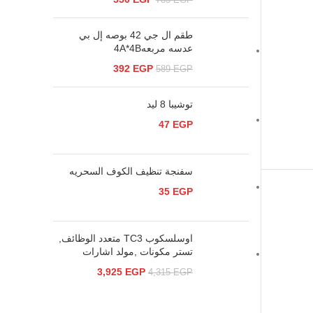
785
EGP
طقم ال جي 42 بوصه إل بي
عدسه مربعه4A*4B
392
EGP
589
EGP
توشيبا 8 ليد
47
EGP
سفنجة تنظيف الكوف السحريه
35
EGP
اوسلسكوب TC3 متعدد الوظائف,
تستر مكونات ,مولد اشارات
3,925
EGP
4,315
EGP