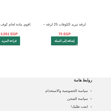
لزقة تبريد الكوفات 25 لزقة –
ACF 11800
Sticker Cof Chip Heat Sink Cof
3,551
EGP
75
EGP
إضافة إلى السلة
قراءة المزيد
روابط هامة
سياسة الخصوصية والاستخدام
سياسة الشحن
ابعت طلبك!