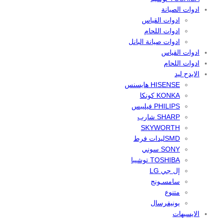
ادوات الصيانة
ادوات القياس
ادوات اللحام
ادوات صيانة البانل
ادوات القياس
ادوات اللحام
الايدح ليد
HISENSE هايسنس
KONKA كونكا
PHILIPS فيليبس
SHARP شارب
SKYWORTH
SMDليدات فرط
SONY سوني
TOSHIBA توشيبا
إل جي LG
سامسـونج
متنوع
يونيفرسال
الايسيهات