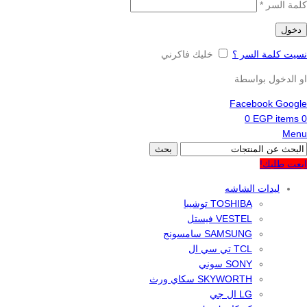
كلمة السر
*
دخول
نسيت كلمة السر ؟
خليك فاكرني
او الدخول بواسطة
Facebook
Google
0
EGP
items
0
Menu
بحث
ابعت طلبك!
ليدات الشاشه
TOSHIBA توشيبا
VESTEL فيستل
SAMSUNG سامسونج
TCL تي سي ال
SONY سوني
SKYWORTH سكاي ورث
LG ال جي