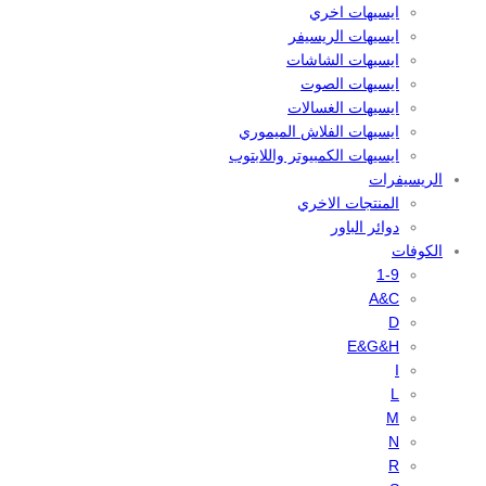
ايسيهات اخري
ايسيهات الريسيفر
ايسيهات الشاشات
ايسيهات الصوت
ايسيهات الغسالات
ايسيهات الفلاش الميموري
ايسيهات الكمبيوتر واللابتوب
الريسيفرات
المنتجات الاخري
دوائر الباور
الكوفات
1-9
A&C
D
E&G&H
I
L
M
N
R