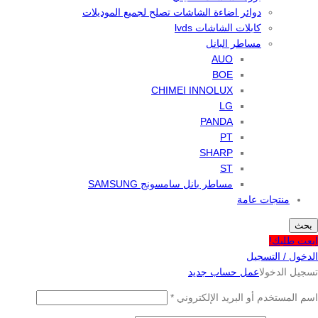
دوائر اضاءة الشاشات تصلح لجميع الموديلات
كابلات الشاشات lvds
مساطر البانل
AUO
BOE
CHIMEI INNOLUX
LG
PANDA
PT
SHARP
ST
مساطر بانل سامسونج SAMSUNG
منتجات عامة
بحث
ابعت طلبك!
الدخول / التسجيل
تسجيل الدخول
اعمل حساب جديد
اسم المستخدم أو البريد الإلكتروني
*