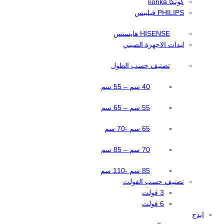
كونكا konka
PHILIPS فيليبس
HISENSE هايسنس
ليدات الاجهزة الصيني
تصنيف حسب الطول
40 سم – 55 سم
55 سم – 65 سم
65 سم -70 سم
70 سم – 85 سم
85 سم -110 سم
تصنيف حسب الفولت
3 فولت
6 فولت
ايدج