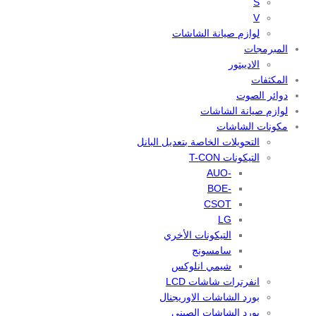
S
V
لوازم صيانة الشاشات
المبرمجات
الاديبتور
المكثفات
دوائر الصوت
لوازم صيانة الشاشات
مكونات الشاشات
التحويلات الخاصة بتعديل البانل
التيكونات T-CON
-AUO
-BOE
CSOT
LG
التيكونات الأخري
سامسونج
شيمي انلوكس
انفرترات شاشات LCD
بورد الشاشات الاوريجنال
بورد الشاشات الصيني