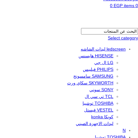
0
EGP
items
0
Select category
ledscreen ليدات الشاشه
HISENSE هايسنس
LG ال جي
PHILIPS فيليبس
SAMSUNG سامسونج
SKYWORTH سكاي ورث
SONY سوني
TCL تي سي ال
TOSHIBA توشيبا
VESTEL فيستل
كونكا konka
ليدات الاجهزة الصيني
N
TOSHIBA توشيبا